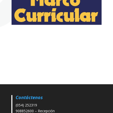
Contáctenos
(054) 252319
908852600 – Recepción