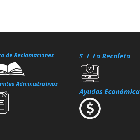
S. I. La Recoleta
ro de Reclamaciones
mites Administrativos
Ayudas Económica